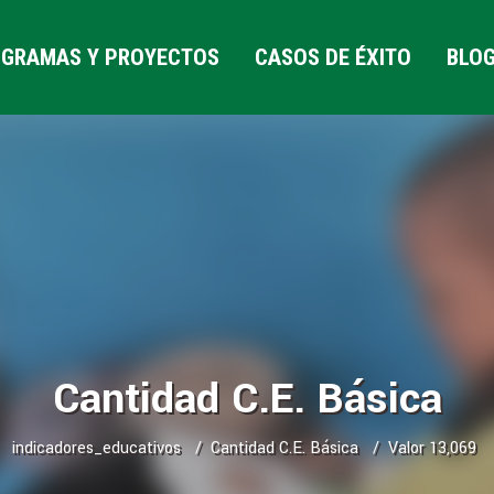
GRAMAS Y PROYECTOS
CASOS DE ÉXITO
BLO
Cantidad C.E. Básica
indicadores_educativos
Cantidad C.E. Básica
Valor 13,069