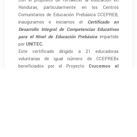
Con el propósito de fortalecer la educación en
Honduras, particularmente en los Centros
Comunitarios de Educación Prebásica CCEPREB,
inauguramos e iniciamos el
Certificado en
Desarrollo Integral de Competencias Educativas
para el Nivel de Educación Prebásica
impartido
por
UNITEC.
Este certificado dirigido a 21 educadoras
voluntarias de igual número de CCEPREBs
beneficiados por el Proyecto
Crucemos el
Puente Fase II,
ejecutado por
FEREMA
en
alianza con la
Fundación Suiza Vivamos Mejor,
tiene una duración de 240 horas distribuidas en
jornadas sabatinas a lo largo de nueve meses. Su
objetivo es desarrollar y fortalecer las
competencias necesarias para que las
educadoras brinden una educación de calidad,
asegurando una transición exitosa de sus alumnos
al primer grado de educación básica.