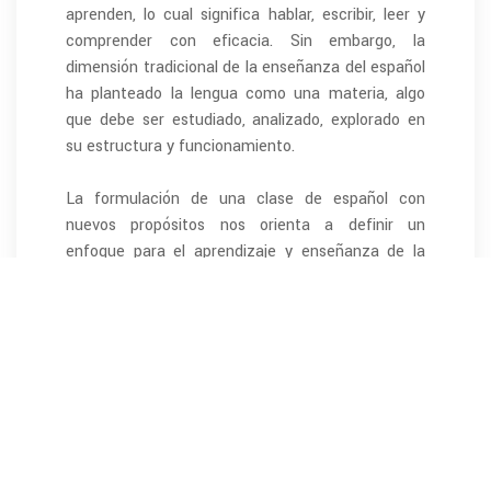
aprenden, lo cual significa hablar, escribir, leer y
comprender con eficacia. Sin embargo, la
dimensión tradicional de la enseñanza del español
ha planteado la lengua como una materia, algo
que debe ser estudiado, analizado, explorado en
su estructura y funcionamiento.
La formulación de una clase de español con
nuevos propósitos nos orienta a definir un
enfoque para el aprendizaje y enseñanza de la
lengua por la vía del desarrollo de competencias,
en contraste al desarrollo de contenidos; por el
énfasis en el uso de la lengua, en oposición a su
estudio.
En el contexto educativo hondureño, sobre todo
tras la implementación de iniciativas para el
mejoramiento de la lectoescritura infantil, es
comprensible que los docentes relacionen la
efectividad o fracaso de un enfoque con procesos